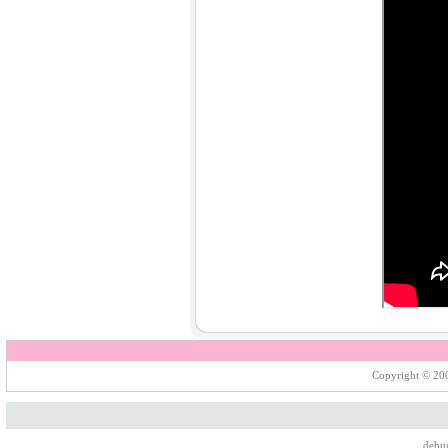
9.
【平裝版藍光】[英] 神偷奶爸 4
(2024)[台版字幕]
10.
【平裝版藍光】[英] 噤界：入侵
日 (2024) 〈台版〉(Atmos 版)〈台
版〉
Copyright © 200
1.
【平裝版藍光】[英] 阿凡達：水
之道 (2022)〈台版〉
debu