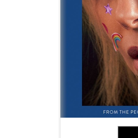
7.
【平裝版藍光】[英] 小丑：雙重
瘋狂 (2024)[台版字幕]
8.
【平裝版藍光】[英] 獵人克萊文
(2023)〈台版〉