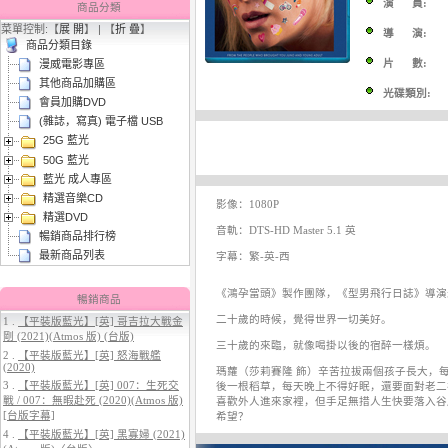
演 員:
商品分類
菜單控制:【
展 開
】 | 【
折 疊
】
導 演:
商品分類目錄
片 數:
漫威電影專區
其他商品加購區
光碟類別:
會員加購DVD
(雜誌，寫真) 電子檔 USB
25G 藍光
3.
【平裝版藍光】[英] 曼達洛人與
50G 藍光
古古 (2026)[台版字幕]
藍光 成人專區
精選音樂CD
影像：1080P
精選DVD
音軌：DTS-HD Master 5.1 英
暢銷商品排行榜
最新商品列表
字幕：繁-英-西
《鴻孕當頭》製作團隊，《型男飛行日誌》導演
暢銷商品
二十歲的時候，覺得世界一切美好。
1 .
【平裝版藍光】[英] 哥吉拉大戰金
剛 (2021)(Atmos 版) (台版)
4.
【平裝版藍光】[英] 穿著PRADA
三十歲的來臨，就像喝掛以後的宿醉一樣煩。
2 .
【平裝版藍光】[英] 怒海戰艦
的惡魔 2 (2026)[台版字幕]
(2020)
瑪蘿（莎莉賽隆 飾）辛苦拉拔兩個孩子長大，
3 .
【平裝版藍光】[英] 007：生死交
後一根稻草，每天晚上不得好眠，還要面對老二
戰 / 007：無暇赴死 (2020)(Atmos 版)
喜歡外人進來家裡，但手足無措人生快要落入谷
[台版字幕]
希望？
4 .
【平裝版藍光】[英] 黑寡婦 (2021)