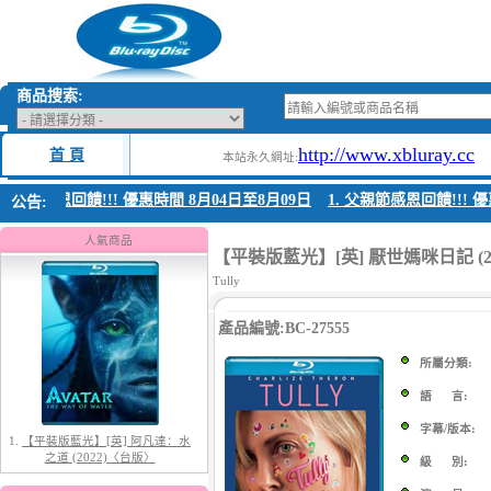
商品搜索:
http://www.xbluray.cc
首 頁
本站永久網址:
 父親節感恩回饋!!! 優惠時間 8月04日至8月09日
1. 父親節感恩回饋!!! 優
公告:
1.
【平裝版藍光】[英] 阿凡達：水
之道 (2022)〈台版〉
人氣商品
【平裝版藍光】[英] 厭世媽咪日記 (2
Tully
產品編號:BC-27555
所屬分類:
語 言:
字幕/版本:
2.
【平裝版藍光】[英] 太空超人
(2026)[台版字幕]
級 別: