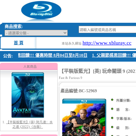
商品搜索:
http://www.xbluray.cc
首 頁
本站永久網址:
 父親節感恩回饋!!! 優惠時間 8月04日至8月10日
1. 父親節感恩回饋!!! 優
公告:
1.
【平裝版藍光】[英] 阿凡達：水
之道 (2022)〈台版〉
人氣商品
【平裝版藍光】[英] 玩命關頭 9 (2021
Fast & Furious 9
產品編號:BC-52969
所屬分類:
語 言:
字幕/版本:
2.
【平裝版藍光】[英] 太空超人
(2026)[台版字幕]
級 別: