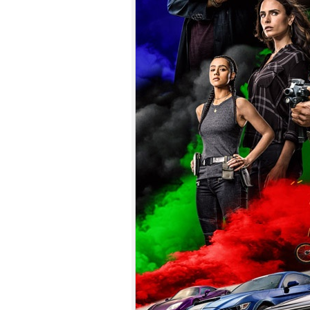
7.
【平裝版藍光】[英] 小丑：雙重
瘋狂 (2024)[台版字幕]
8.
【平裝版藍光】[英] 獵人克萊文
(2023)〈台版〉