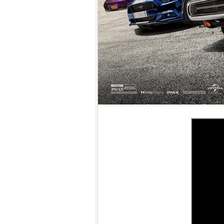
9.
【平裝版藍光】[英] 神偷奶爸 4
(2024)[台版字幕]
10.
【平裝版藍光】[英] 噤界：入侵
日 (2024) 〈台版〉(Atmos 版)〈台
版〉
1.
【平裝版藍光】[英] 阿凡達：水
之道 (2022)〈台版〉