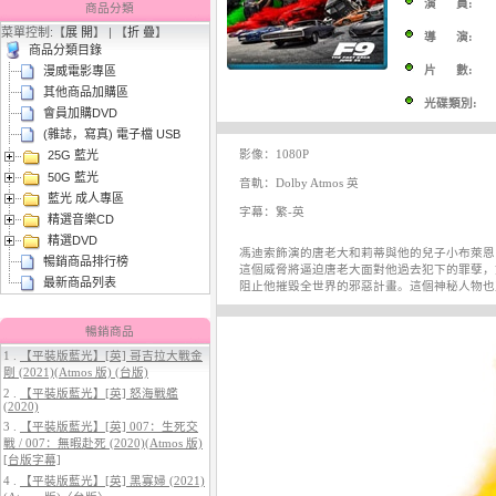
演 員:
商品分類
菜單控制:【
展 開
】 | 【
折 疊
】
導 演:
商品分類目錄
片 數:
漫威電影專區
其他商品加購區
光碟類別:
會員加購DVD
(雜誌，寫真) 電子檔 USB
影像：1080P
25G 藍光
3.
【平裝版藍光】[英] 曼達洛人與
50G 藍光
古古 (2026)[台版字幕]
音軌：Dolby Atmos 英
藍光 成人專區
字幕：繁-英
精選音樂CD
精選DVD
馮迪索飾演的唐老大和莉蒂與他的兒子小布萊恩
暢銷商品排行榜
這個威脅將逼迫唐老大面對他過去犯下的罪孽，
最新商品列表
阻止他摧毀全世界的邪惡計畫。這個神秘人物也
暢銷商品
1 .
【平裝版藍光】[英] 哥吉拉大戰金
剛 (2021)(Atmos 版) (台版)
4.
【平裝版藍光】[英] 穿著PRADA
2 .
【平裝版藍光】[英] 怒海戰艦
的惡魔 2 (2026)[台版字幕]
(2020)
3 .
【平裝版藍光】[英] 007：生死交
戰 / 007：無暇赴死 (2020)(Atmos 版)
[台版字幕]
4 .
【平裝版藍光】[英] 黑寡婦 (2021)