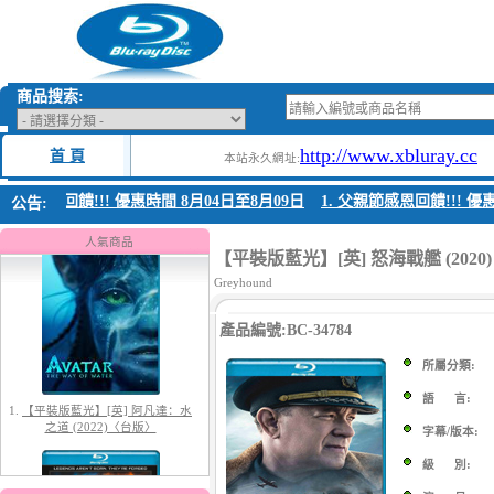
商品搜索:
http://www.xbluray.cc
首 頁
本站永久網址:
父親節感恩回饋!!! 優惠時間 8月04日至8月09日
1. 父親節感恩回饋!!! 優惠
公告:
1.
【平裝版藍光】[英] 阿凡達：水
之道 (2022)〈台版〉
人氣商品
【平裝版藍光】[英] 怒海戰艦 (2020)
Greyhound
產品編號:BC-34784
所屬分類:
語 言:
字幕/版本:
2.
【平裝版藍光】[英] 太空超人
(2026)[台版字幕]
級 別: