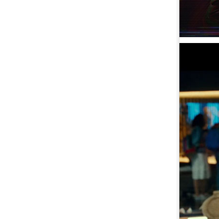
9.
【平裝版藍光】[英] 神偷奶爸 4
(2024)[台版字幕]
10.
【平裝版藍光】[英] 噤界：入侵
日 (2024) 〈台版〉(Atmos 版)〈台
版〉
1.
【平裝版藍光】[英] 阿凡達：水
之道 (2022)〈台版〉