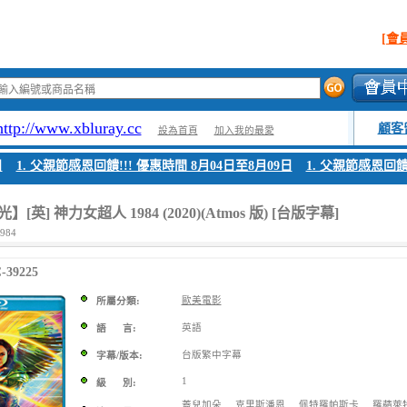
[會
http://www.xbluray.cc
顧客
設為首頁
加入我的最愛
1. 父親節感恩回饋!!! 優惠時間 8月04日至8月09日
1. 父親節感恩回饋!!!
英] 神力女超人 1984 (2020)(Atmos 版) [台版字幕]
984
39225
歐美電影
所屬分類:
英語
語 言:
台版繁中字幕
字幕/版本:
1
級 別:
蓋兒加朵
克里斯潘恩
佩特羅帕斯卡
羅蘋萊