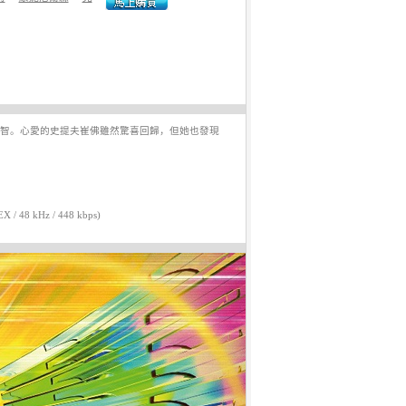
睿智。心愛的史提夫崔佛雖然驚喜回歸，但她也發現
EX / 48 kHz / 448 kbps)