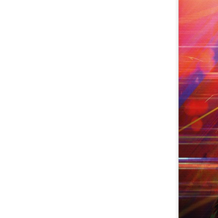
7.
【平裝版藍光】[英] 小丑：雙重
瘋狂 (2024)[台版字幕]
8.
【平裝版藍光】[英] 獵人克萊文
(2023)〈台版〉