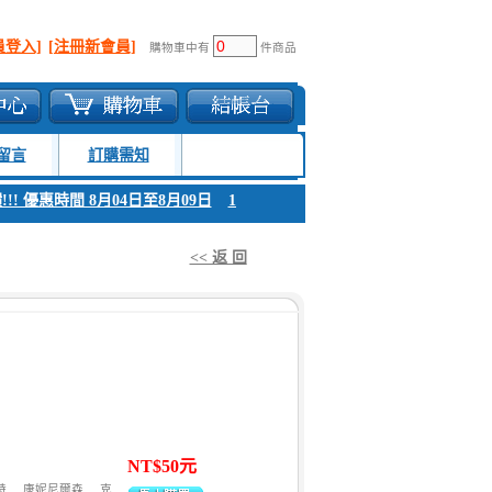
員登入]
[注冊新會員]
購物車中有
件商品
留言
訂購需知
 優惠時間 8月04日至8月09日
1. 父親節感恩回饋!!! 優惠時間 8月04日至8
<< 返 回
NT$50元
特
康妮尼爾森
克