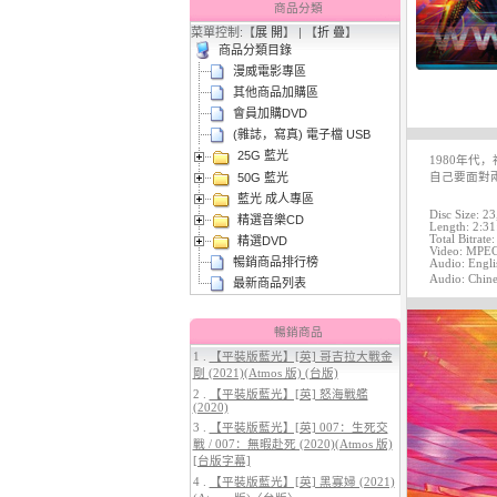
商品分類
菜單控制:【
展 開
】 | 【
折 疊
】
商品分類目錄
漫威電影專區
其他商品加購區
會員加購DVD
(雜誌，寫真) 電子檔 USB
25G 藍光
3.
【平裝版藍光】[英] 曼達洛人與
1980年
50G 藍光
古古 (2026)[台版字幕]
自己要面對
藍光 成人專區
Disc Size: 2
精選音樂CD
Length: 2:31
Total Bitrate
精選DVD
Video: MPEG-
暢銷商品排行榜
Audio: Engli
Audio: Chine
最新商品列表
暢銷商品
1 .
【平裝版藍光】[英] 哥吉拉大戰金
剛 (2021)(Atmos 版) (台版)
4.
【平裝版藍光】[英] 穿著PRADA
2 .
【平裝版藍光】[英] 怒海戰艦
的惡魔 2 (2026)[台版字幕]
(2020)
3 .
【平裝版藍光】[英] 007：生死交
戰 / 007：無暇赴死 (2020)(Atmos 版)
[台版字幕]
4 .
【平裝版藍光】[英] 黑寡婦 (2021)