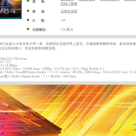
演 員:
莉絲汀薇格
派蒂珍金斯
導 演:
1片
片 數:
25G藍光
光碟類別:
代，神力女超人60多年來孑然一身、低調地在這個世界上過活，已讓她變得飽經世故，更加成熟
兩位全新的敵人：豹女和麥斯威爾洛德。
3,964,022,784 bytes
:07.725
: 21.14 Mbps
4 AVC Video / 15448 kbps / 1080p / 23.976 fps / 16:9 / High Profile 4.1
sh / Dolby TrueHD/Atmos Audio / 7.1+11 objects / 48 kHz / 2860 kbps / 16-bit (AC3 Core: 5.1-
se(陸) / Dolby Digital Audio / 5.1 / 48 kHz / 448 kbps