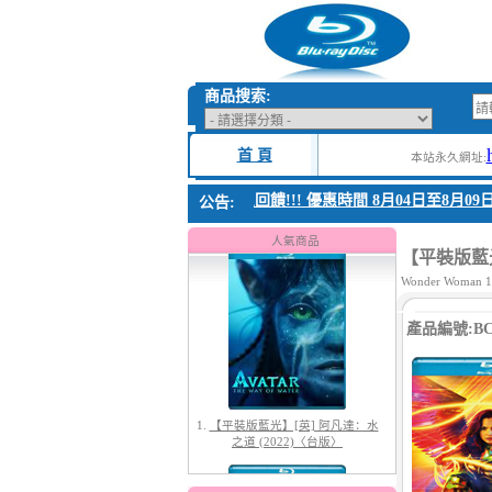
商品搜索:
首 頁
本站永久網址:
1. 父親節感恩回饋!!! 優惠時間 8月04日至8月09日
公告:
1.
【平裝版藍光】[英] 阿凡達：水
之道 (2022)〈台版〉
人氣商品
【平裝版藍光】[
Wonder Woman 1
產品編號:BC-
2.
【平裝版藍光】[英] 太空超人
(2026)[台版字幕]