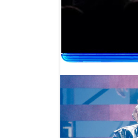
9.
【平裝版藍光】[英] 神偷奶爸 4
(2024)[台版字幕]
10.
【平裝版藍光】[英] 噤界：入侵
日 (2024) 〈台版〉(Atmos 版)〈台
版〉
1.
【平裝版藍光】[英] 阿凡達：水
之道 (2022)〈台版〉