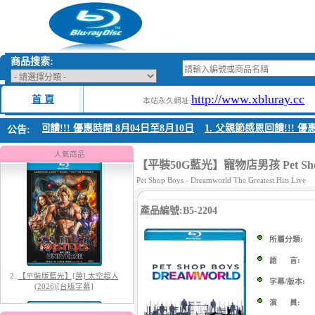
商品搜索:
http://www.xbluray.cc
首 頁
本站永久網址:
親節感恩回饋!!! 優惠時間 8月04日至8月10日
1. 父親節感恩回饋!!! 優惠時
公告:
1.
【平裝版藍光】[英] 阿凡達：水
之道 (2022)〈台版〉
人氣商品
【平裝50G藍光】寵物店男孩 Pet Shop Boys 
Pet Shop Boys - Dreamworld The Greatest Hits Live
產品編號:B5-2204
所屬分類:
語 言:
2.
【平裝版藍光】[英] 太空超人
字幕/版本:
(2026)[台版字幕]
演 員: