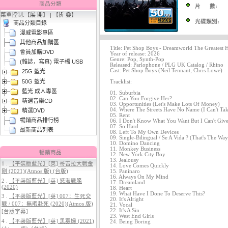
商品分類
片 數:
菜單控制:【
展 開
】 | 【
折 疊
】
光碟類別:
商品分類目錄
漫威電影專區
其他商品加購區
Title: Pet Shop Boys - Dreamworld The Greatest H
會員加購DVD
Year of release: 2026
Genre: Pop, Synth-Pop
(雜誌，寫真) 電子檔 USB
Released: Parlophone / PLG UK Catalog / Rhino
Cast: Pet Shop Boys (Neil Tennant, Chris Lowe)
25G 藍光
3.
【平裝版藍光】[英] 曼達洛人與
50G 藍光
古古 (2026)[台版字幕]
Tracklist:
藍光 成人專區
01. Suburbia
02. Can You Forgive Her?
精選音樂CD
03. Opportunities (Let's Make Lots Of Money)
04. Where The Streets Have No Name (I Can't Ta
精選DVD
05. Rent
暢銷商品排行榜
06. I Don't Know What You Want But I Can't Giv
07. So Hard
最新商品列表
08. Left To My Own Devices
09. Single-Bilingual / Se A Vida ? (That's The Way
10. Domino Dancing
11. Monkey Business
暢銷商品
12. New York City Boy
13. Jealousy
1 .
【平裝版藍光】[英] 哥吉拉大戰金
14. Love Comes Quickly
剛 (2021)(Atmos 版) (台版)
15. Paninaro
4.
【平裝版藍光】[英] 穿著PRADA
16. Always On My Mind
2 .
【平裝版藍光】[英] 怒海戰艦
17. Dreamland
的惡魔 2 (2026)[台版字幕]
(2020)
18. Heart
19. What Have I Done To Deserve This?
3 .
【平裝版藍光】[英] 007：生死交
20. It's Alright
戰 / 007：無暇赴死 (2020)(Atmos 版)
21. Vocal
22. It's A Sin
[台版字幕]
23. West End Girls
4 .
【平裝版藍光】[英] 黑寡婦 (2021)
24. Being Boring