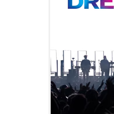
7.
【平裝版藍光】[英] 小丑：雙重
瘋狂 (2024)[台版字幕]
8.
【平裝版藍光】[英] 獵人克萊文
(2023)〈台版〉