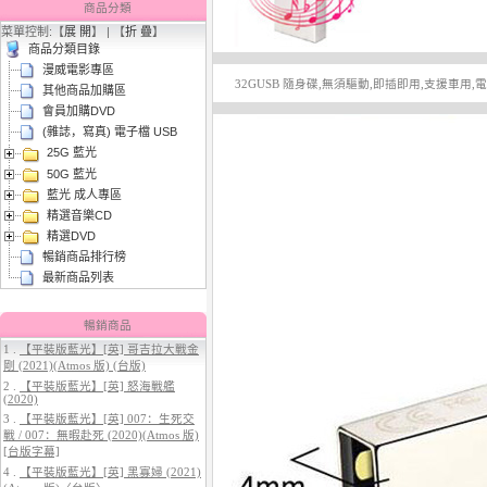
商品分類
菜單控制:【
展 開
】 | 【
折 疊
】
商品分類目錄
漫威電影專區
32GUSB 隨身碟,無須驅動,即插即用,支援車用,
其他商品加購區
會員加購DVD
(雜誌，寫真) 電子檔 USB
25G 藍光
3.
【平裝版藍光】[英] 曼達洛人與
50G 藍光
古古 (2026)[台版字幕]
藍光 成人專區
精選音樂CD
精選DVD
暢銷商品排行榜
最新商品列表
暢銷商品
1 .
【平裝版藍光】[英] 哥吉拉大戰金
剛 (2021)(Atmos 版) (台版)
4.
【平裝版藍光】[英] 穿著PRADA
2 .
【平裝版藍光】[英] 怒海戰艦
的惡魔 2 (2026)[台版字幕]
(2020)
3 .
【平裝版藍光】[英] 007：生死交
戰 / 007：無暇赴死 (2020)(Atmos 版)
[台版字幕]
4 .
【平裝版藍光】[英] 黑寡婦 (2021)