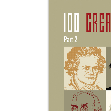
7.
【平裝版藍光】[英] 小丑：雙重
瘋狂 (2024)[台版字幕]
8.
【平裝版藍光】[英] 獵人克萊文
(2023)〈台版〉