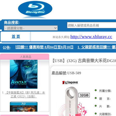
商品搜索:
http://www.xbluray.cc
首 頁
本站永久網址:
父親節感恩回饋!!! 優惠時間 8月04日至8月10日
1. 父親節感恩回饋!!! 優
公告:
1.
【平裝版藍光】[英] 阿凡達：水
之道 (2022)〈台版〉
人氣商品
【USB】(32G) 古典音樂大禾花DG
產品編號:USB-509
所屬分類:
語 言:
2.
【平裝版藍光】[英] 太空超人
(2026)[台版字幕]
片 數:
光碟類別: