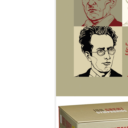
9.
【平裝版藍光】[英] 神偷奶爸 4
(2024)[台版字幕]
10.
【平裝版藍光】[英] 噤界：入侵
日 (2024) 〈台版〉(Atmos 版)〈台
版〉
1.
【平裝版藍光】[英] 阿凡達：水
之道 (2022)〈台版〉