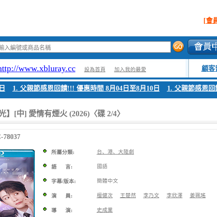
[會
http://www.xbluray.cc
顧客
設為首頁
加入我的最愛
1. 父親節感恩回饋!!! 優惠時間 8月04日至8月10日
1. 父親節感恩回饋!
[中] 愛情有煙火 (2026)〈碟 2/4〉
78037
台、港、大陸劇
所屬分類:
國語
語 言:
簡體中文
字幕/版本:
檀健次
王楚然
李乃文
李欣澤
姜珮瑤
演 員:
史成業
導 演: