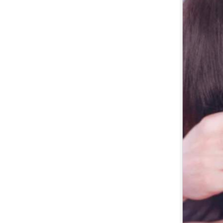
7.
【平裝版藍光】[英] 小丑：雙重
瘋狂 (2024)[台版字幕]
8.
【平裝版藍光】[英] 獵人克萊文
(2023)〈台版〉