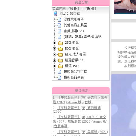
商品分類
菜單控制:【
展 開
】 | 【
折 疊
】
商品分類目錄
漫威電影專區
其他商品加購區
會員加購DVD
(雜誌，寫真) 電子檔 USB
25G 藍光
3.
【平裝版藍光】[英] 曼達洛人與
投行精英李
50G 藍光
古古 (2026)[台版字幕]
相伴中磕磕
藍光 成人專區
淡的煙火日
精選音樂CD
讓，到低谷
精選DVD
本劇根據紅
暢銷商品排行榜
最新商品列表
暢銷商品
1 .
【平裝版藍光】[英] 哥吉拉大戰金
剛 (2021)(Atmos 版) (台版)
4.
【平裝版藍光】[英] 穿著PRADA
2 .
【平裝版藍光】[英] 怒海戰艦
的惡魔 2 (2026)[台版字幕]
(2020)
3 .
【平裝版藍光】[英] 007：生死交
戰 / 007：無暇赴死 (2020)(Atmos 版)
[台版字幕]
4 .
【平裝版藍光】[英] 黑寡婦 (2021)