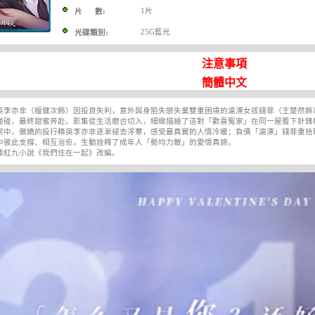
1片
片 數:
25G藍光
光碟類別:
注意事項
簡體中文
亦非（檀健次飾）因投資失利，意外與身陷失戀失業雙重困境的滬漂女孩錢菲（王楚然飾
碰碰，最終甜蜜奔赴。影集從生活磨合切入，細緻描繪了這對「歡喜冤家」在同一屋簷下針鋒
常中，傲嬌的投行精英李亦非逐漸褪去浮華，感受最真實的人情冷暖；負債「滬漂」錢菲重拾
中彼此支撐、相互治愈，生動詮釋了成年人「勢均力敵」的愛情真諦。
九小說《我們住在一起》改編。