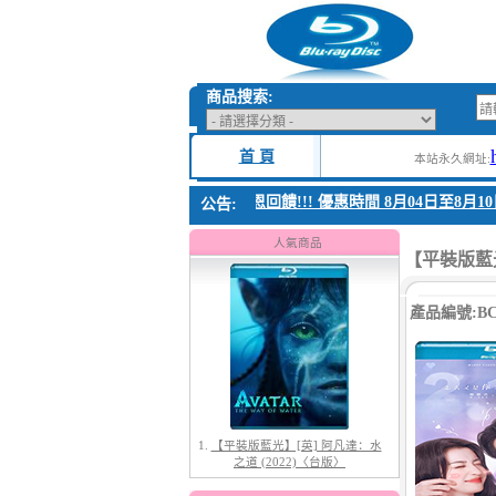
商品搜索:
首 頁
本站永久網址:
1. 父親節感恩回饋!!! 優惠時間 8月04日至8月10日
公告:
1.
【平裝版藍光】[英] 阿凡達：水
之道 (2022)〈台版〉
人氣商品
【平裝版藍光】
產品編號:BC-
2.
【平裝版藍光】[英] 太空超人
(2026)[台版字幕]