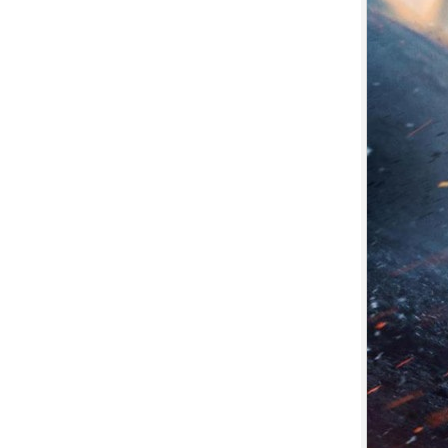
7.
【平裝版藍光】[英] 小丑：雙重
瘋狂 (2024)[台版字幕]
8.
【平裝版藍光】[英] 獵人克萊文
(2023)〈台版〉