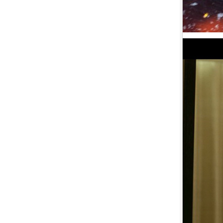
9.
【平裝版藍光】[英] 神偷奶爸 4
(2024)[台版字幕]
10.
【平裝版藍光】[英] 噤界：入侵
日 (2024) 〈台版〉(Atmos 版)〈台
版〉
1.
【平裝版藍光】[英] 阿凡達：水
之道 (2022)〈台版〉