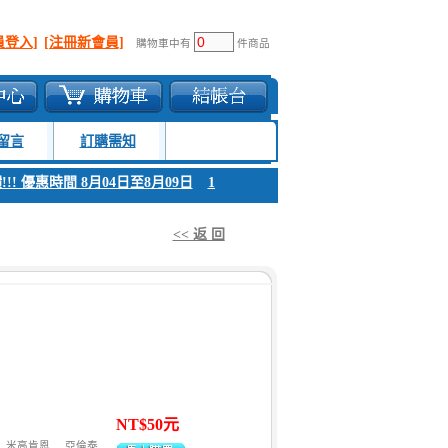
員登入]
[注冊新會員]
購物車中有
件商品
留言
訂購需知
 優惠時間 8月04日至8月09日
1. 父親節感恩回饋!!! 優惠時間 8月04日至8
<< 返 回
NT$50元
米高肯恩
亞倫泰