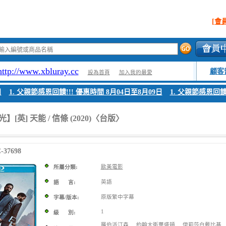
[會
http://www.xbluray.cc
顧客
設為首頁
加入我的最愛
1. 父親節感恩回饋!!! 優惠時間 8月04日至8月09日
1. 父親節感恩回饋!!!
[英] 天能 / 信條 (2020)〈台版〉
37698
歐美電影
所屬分類:
英語
語 言:
原版繁中字幕
字幕/版本:
1
級 別:
羅伯派汀森
約翰大衛華盛頓
伊莉莎白戴比基