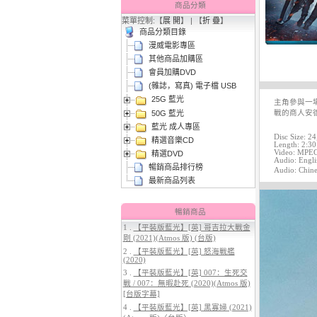
商品分類
菜單控制:【
展 開
】 | 【
折 疊
】
商品分類目錄
漫威電影專區
其他商品加購區
會員加購DVD
(雜誌，寫真) 電子檔 USB
25G 藍光
3.
【平裝版藍光】[英] 曼達洛人與
主角參與一
50G 藍光
古古 (2026)[台版字幕]
戰的商人安
藍光 成人專區
Disc Size: 2
精選音樂CD
Length: 2:30
Video: MPEG-
精選DVD
Audio: Engli
暢銷商品排行榜
Audio: Chine
最新商品列表
暢銷商品
1 .
【平裝版藍光】[英] 哥吉拉大戰金
剛 (2021)(Atmos 版) (台版)
4.
【平裝版藍光】[英] 穿著PRADA
2 .
【平裝版藍光】[英] 怒海戰艦
的惡魔 2 (2026)[台版字幕]
(2020)
3 .
【平裝版藍光】[英] 007：生死交
戰 / 007：無暇赴死 (2020)(Atmos 版)
[台版字幕]
4 .
【平裝版藍光】[英] 黑寡婦 (2021)