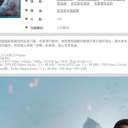
演 員:
勒強森
肯尼斯布萊納
克蕾曼絲波西
克里斯多福諾蘭
導 演:
1片
片 數:
25G藍光
光碟類別:
場俄羅斯歌劇院的臥底行動，在那場行動中，他發覺間諜戰的戰場不再只限於現在，更在未來
德烈薩托，熟悉進入時間「逆轉」的領域，阻止世界毀滅。
4,213,439,224 bytes
:08.992
4 AVC Video / 0 kbps / 1080p / 23.976 fps / 16:9 / High Profile 4.1
sh / DTS-HD Master Audio / 5.1 / 48 kHz / 24-bit (DTS Core: 5.1 / 48 kHz / 1509 kbps / 24-bit)
se(陸) / Dolby Digital Audio / 5.1 / 48 kHz / 640 kbps / DN -4dB