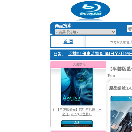
商品搜索:
首 頁
本站永久網址:
1. 父親節感恩回饋!!! 優惠時間 8月04日至8月09日
公告:
1.
【平裝版藍光】[英] 阿凡達：水
之道 (2022)〈台版〉
人氣商品
【平裝版藍光】
Tenet
產品編號:BC-
2.
【平裝版藍光】[英] 太空超人
(2026)[台版字幕]