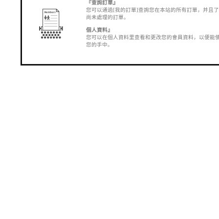
『查詢訂單』
您可以通過[我的訂單]查詢您在本站的所有訂單，并且
尚未處理的訂單。
個人資料』
您可以在個人資料里查看和更改您的會員資料，以便能
您的手中。