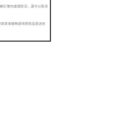
了解訂單的處理狀況，還可以取消
使商家准確無誤地把商品發送到