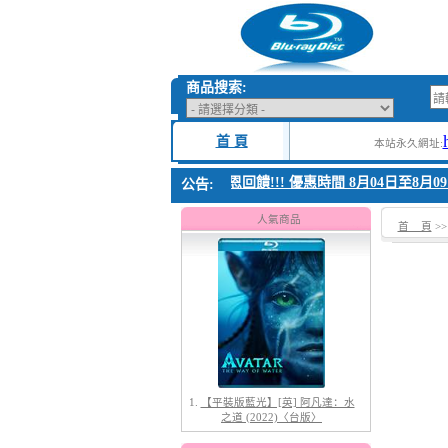
商品搜索:
首 頁
本站永久網址:
1. 父親節感恩回饋!!! 優惠時間 8月04日至8月09
公告:
人氣商品
首 頁
>
1.
【平裝版藍光】[英] 阿凡達：水
之道 (2022)〈台版〉