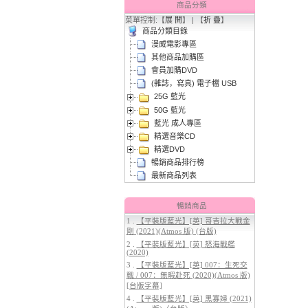
商品分類
菜單控制:【
展 開
】 | 【
折 疊
】
商品分類目錄
漫威電影專區
其他商品加購區
會員加購DVD
(雜誌，寫真) 電子檔 USB
25G 藍光
2.
【平裝版藍光】[英] 太空超人
50G 藍光
(2026)[台版字幕]
藍光 成人專區
精選音樂CD
精選DVD
暢銷商品排行榜
最新商品列表
暢銷商品
1 .
【平裝版藍光】[英] 哥吉拉大戰金
剛 (2021)(Atmos 版) (台版)
3.
【平裝版藍光】[英] 曼達洛人與
2 .
【平裝版藍光】[英] 怒海戰艦
(2020)
古古 (2026)[台版字幕]
3 .
【平裝版藍光】[英] 007：生死交
戰 / 007：無暇赴死 (2020)(Atmos 版)
[台版字幕]
4 .
【平裝版藍光】[英] 黑寡婦 (2021)