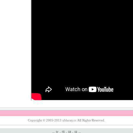
Copyright © 2005-2013 xbluray.cc All Rights Reserved.
-- 友 - 情 - 鏈 - 接 --