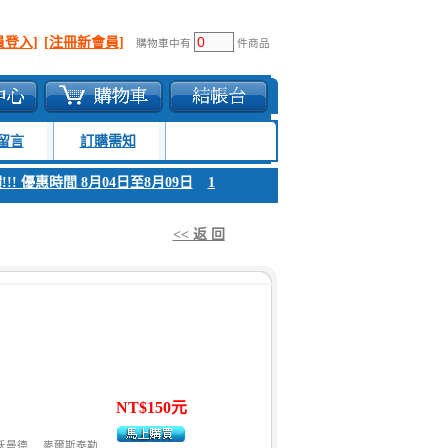
員登入]
[注冊新會員]
購物車中有
件商品
留言
訂購需知
! 優惠時間 8月04日至8月09日
1. 父親節感恩回饋!!! 優惠時間 8月04日至
<< 返 回
NT$150元
沃曼德
麥爾斯泰勒