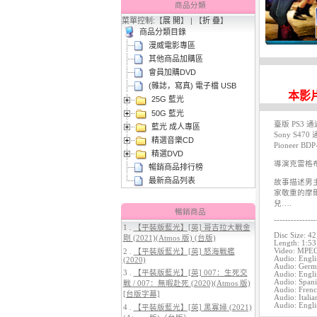
商品分類
菜單控制:【
展 開
】 | 【
折 疊
】
商品分類目錄
漫威電影專區
其他商品加購區
會員加購DVD
(雜誌，寫真) 電子檔 USB
本影
25G 藍光
3.
【平裝版藍光】[英] 曼達洛人與
50G 藍光
古古 (2026)[台版字幕]
臺版 PS3 通
藍光 成人專區
Sony S470
精選音樂CD
Pioneer BD
精選DVD
導演克雷格
暢銷商品排行榜
最新商品列表
故事描述男
家敬重的摩
兒….
暢銷商品
---------------
1 .
【平裝版藍光】[英] 哥吉拉大戰金
Disc Size: 4
剛 (2021)(Atmos 版) (台版)
Length: 1:53
4.
【平裝版藍光】[英] 穿著PRADA
Video: MPEG-
2 .
【平裝版藍光】[英] 怒海戰艦
的惡魔 2 (2026)[台版字幕]
Audio: Engli
(2020)
Audio: Germa
3 .
【平裝版藍光】[英] 007：生死交
Audio: Engli
Audio: Spani
戰 / 007：無暇赴死 (2020)(Atmos 版)
Audio: Frenc
[台版字幕]
Audio: Italia
Audio: Engli
4 .
【平裝版藍光】[英] 黑寡婦 (2021)