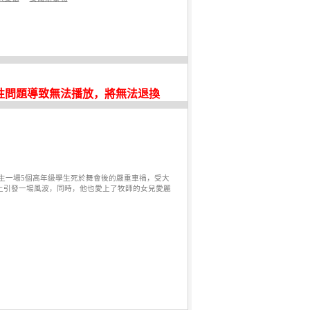
性問題導致無法播放，將無法退換
生一場5個高年級學生死於舞會後的嚴重車禍，受大
上引發一場風波，同時，他也愛上了牧師的女兒愛麗