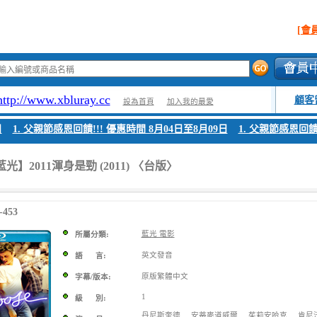
[會
http://www.xbluray.cc
顧客
設為首頁
加入我的最愛
1. 父親節感恩回饋!!! 優惠時間 8月04日至8月09日
1. 父親節感恩回饋!!
光】2011渾身是勁 (2011) 〈台版〉
453
藍光 電影
所屬分類:
英文發音
語 言:
原版繁體中文
字幕/版本:
1
級 別:
丹尼斯奎德
安蒂麥道威爾
茱莉安哈克
肯尼