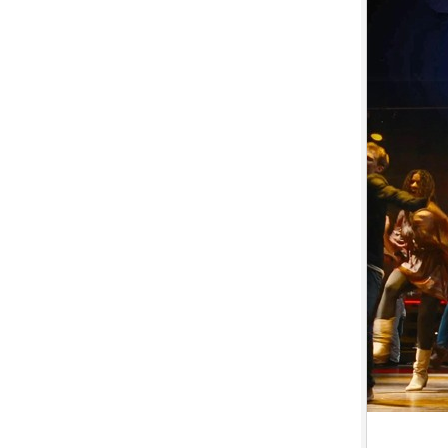
9.
【平裝版藍光】[英] 神偷奶爸 4
(2024)[台版字幕]
10.
【平裝版藍光】[英] 噤界：入侵
日 (2024) 〈台版〉(Atmos 版)〈台
版〉
1.
【平裝版藍光】[英] 阿凡達：水
之道 (2022)〈台版〉