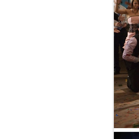
7.
【平裝版藍光】[英] 小丑：雙重
瘋狂 (2024)[台版字幕]
8.
【平裝版藍光】[英] 獵人克萊文
(2023)〈台版〉