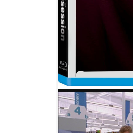
9.
【平裝版藍光】[英] 神偷奶爸 4
(2024)[台版字幕]
10.
【平裝版藍光】[英] 噤界：入侵
日 (2024) 〈台版〉(Atmos 版)〈台
版〉
1.
【平裝版藍光】[英] 阿凡達：水
之道 (2022)〈台版〉