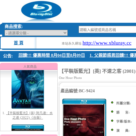
商品搜索:
http://www.xbluray.cc
首 頁
本站永久網址:
父親節感恩回饋!!! 優惠時間 8月04日至8月09日
1. 父親節感恩回饋!!! 優惠
公告:
1.
【平裝版藍光】[英] 阿凡達：水
之道 (2022)〈台版〉
人氣商品
【平裝版藍光】[英] 不速之客 (2001)
One Hour Photo
產品編號:BC-9424
所屬分類:
語 言:
2.
【平裝版藍光】[英] 太空超人
字幕/版本:
(2026)
演 員: