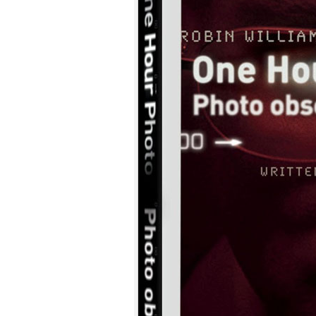
7.
【平裝版藍光】[英] 小丑：雙重
瘋狂 (2024)[台版字幕]
8.
【平裝版藍光】[英] 獵人克萊文
(2023)〈台版〉