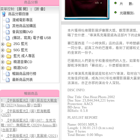
商品分類
片 數:
菜單控制:【
展 開
】 | 【
折 疊
】
光碟類別:
商品分類目錄
漫威電影專區
其他商品加購區
本片獲得杜維爾影展評審團大獎、觀眾票選獎、
會員加購DVD
瞞了些什麼…”導演馬克羅曼諾為這部片下的註
(雜誌，寫真) 電子檔 USB
賽巴厘西是「一小時快照」店的店員，平時替顧
25G 藍光
3.
【平裝版藍光】[英] 曼達洛人與
一同分享。認真工作的巴厘希，看到了妮娜和丈
50G 藍光
古古 (2026)
約金家的一份子。
藍光 成人專區
巴厘西比人們更在乎和重視他們的人生。如果有
精選音樂CD
腳乾淨俐落的「賽叔叔」，什麼都能做到…
精選DVD
暢銷商品排行榜
本片導演馬克羅曼諾是知名MTV導演，取材自
光後佳評如潮，成為2002年杜維爾影展最大
最新商品列表
派演出，亦正亦邪的演出令人深刻。
DISC INFO:
暢銷商品
Disc Title: One.Hour.Photo.2002
1 .
【平裝版藍光】[英] 哥吉拉大戰金
Disc Size: 23,844,944,221 bytes
Protection: AACS
剛 (2021)(Atmos 版) (台版)
BD-Java: Yes
4.
【平裝版藍光】[英] 穿著PRADA
BDInfo: 0.5.8
2 .
【平裝版藍光】[英] 怒海戰艦
的惡魔 2 (2026)
(2020)
PLAYLIST REPORT:
3 .
【平裝版藍光】[英] 007：生死交
Name: 00501.MPLS
戰 / 007：無暇赴死 (2020)(Atmos 版)
Length: 1:36:01.213 (h:m:s.ms)
[台版字幕]
Size: 0 bytes
Total Bitrate: 0.00 Mbps
4 .
【平裝版藍光】[英] 黑寡婦 (2021)