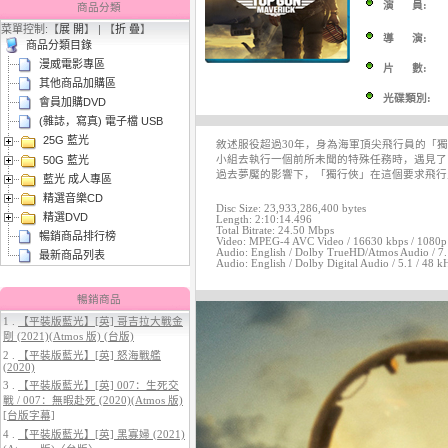
演 員:
商品分類
菜單控制:【
展 開
】 | 【
折 疊
】
導 演:
商品分類目錄
漫威電影專區
片 數:
其他商品加購區
光碟類別:
會員加購DVD
(雜誌，寫真) 電子檔 USB
25G 藍光
3.
【平裝版藍光】[英] 曼達洛人與
敘述服役超過30年，身為海軍頂尖飛行員的「獨
50G 藍光
古古 (2026)[台版字幕]
小組去執行一個前所未聞的特殊任務時，遇見了
過去夢魘的影響下，「獨行俠」在這個要求飛行
藍光 成人專區
精選音樂CD
Disc Size: 23,933,286,400 bytes
精選DVD
Length: 2:10:14.496
Total Bitrate: 24.50 Mbps
暢銷商品排行榜
Video: MPEG-4 AVC Video / 16630 kbps / 1080p / 
Audio: English / Dolby TrueHD/Atmos Audio / 7.1
最新商品列表
Audio: English / Dolby Digital Audio / 5.1 / 48 k
暢銷商品
1 .
【平裝版藍光】[英] 哥吉拉大戰金
剛 (2021)(Atmos 版) (台版)
4.
【平裝版藍光】[英] 穿著PRADA
2 .
【平裝版藍光】[英] 怒海戰艦
的惡魔 2 (2026)[台版字幕]
(2020)
3 .
【平裝版藍光】[英] 007：生死交
戰 / 007：無暇赴死 (2020)(Atmos 版)
[台版字幕]
4 .
【平裝版藍光】[英] 黑寡婦 (2021)