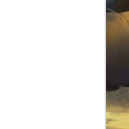
7.
【平裝版藍光】[英] 小丑：雙重
瘋狂 (2024)[台版字幕]
8.
【平裝版藍光】[英] 獵人克萊文
(2023)〈台版〉