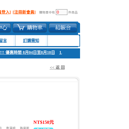
員登入]
[注冊新會員]
購物車中有
件商品
留言
訂購需知
! 優惠時間 8月04日至8月10日
1. 父親節感恩回饋!!! 優惠時間 8月04日至
<< 返 回
NT$150元
莉
喬漢姆
路易斯