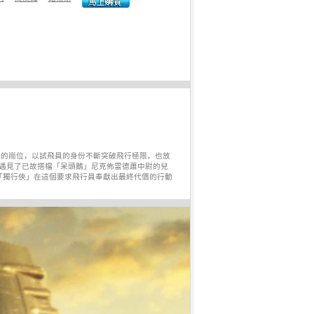
他的崗位，以試飛員的身份不斷突破飛行極限，也放
時，遇見了已故搭檔「呆頭鵝」尼克佈雷德蕭中尉的兒
「獨行俠」在這個要求飛行員奉獻出最終代價的行動