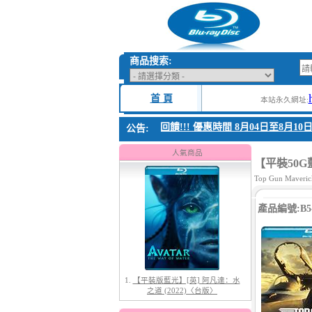
商品搜索:
首 頁
本站永久網址:
1. 父親節感恩回饋!!! 優惠時間 8月04日至8月10日
公告:
1.
【平裝版藍光】[英] 阿凡達：水
之道 (2022)〈台版〉
人氣商品
【平裝50G藍
Top Gun Maveric
產品編號:B5-
2.
【平裝版藍光】[英] 太空超人
(2026)[台版字幕]