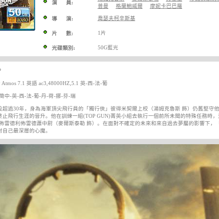
演 員:
普曼
格蘭鮑威爾
摩妮卡巴巴羅
喬瑟夫柯辛斯基
導 演:
1片
片 數:
50G藍光
光碟類別:
P
Atmos 7.1 英語 ac3,48000HZ,5.1 英-西-法-葡
中-英-西-法-葡-丹-荷-挪-芬-瑞
役超過30年，身為海軍頂尖飛行員的「獨行俠」彼得米契爾上校（湯姆克魯斯 飾）仍舊堅守
終止飛行生涯的晉升。他在訓練一組(TOP GUN)菁英小組去執行一個前所未聞的特殊任務
」佈雷德利佈雷德蕭中尉（麥爾斯泰勒 飾）。在面對不確定的未來和來自過去夢靨的影響下，
對自己最深層的心魔。