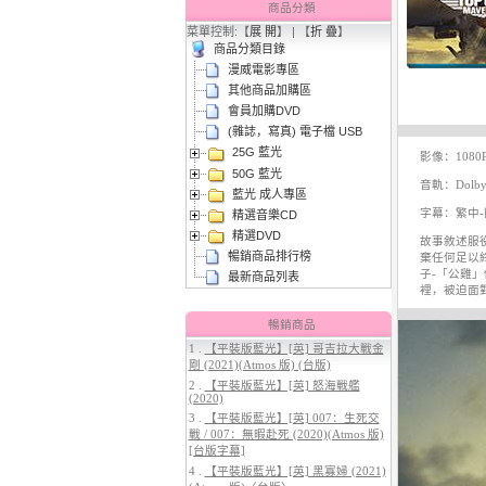
商品分類
菜單控制:【
展 開
】 | 【
折 疊
】
商品分類目錄
漫威電影專區
其他商品加購區
會員加購DVD
(雜誌，寫真) 電子檔 USB
25G 藍光
3.
【平裝版藍光】[英] 曼達洛人與
影像：1080
50G 藍光
古古 (2026)[台版字幕]
音軌：Dolby 
藍光 成人專區
字幕：繁中-簡
精選音樂CD
精選DVD
故事敘述服
暢銷商品排行榜
棄任何足以
子-「公雞
最新商品列表
裡，被迫面
暢銷商品
1 .
【平裝版藍光】[英] 哥吉拉大戰金
剛 (2021)(Atmos 版) (台版)
4.
【平裝版藍光】[英] 穿著PRADA
2 .
【平裝版藍光】[英] 怒海戰艦
的惡魔 2 (2026)[台版字幕]
(2020)
3 .
【平裝版藍光】[英] 007：生死交
戰 / 007：無暇赴死 (2020)(Atmos 版)
[台版字幕]
4 .
【平裝版藍光】[英] 黑寡婦 (2021)