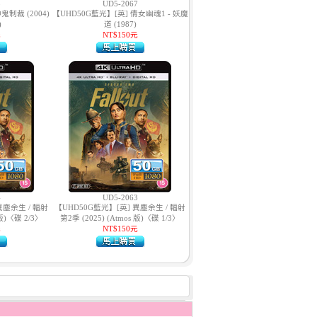
8
UD5-2067
鬼制裁 (2004)
【UHD50G藍光】[英] 倩女幽魂1 - 妖魔
)
道 (1987)
元
NT$150元
4
UD5-2063
異塵余生 / 輻射
【UHD50G藍光】[英] 異塵余生 / 輻射
 版)〈碟 2/3〉
第2季 (2025) (Atmos 版)〈碟 1/3〉
元
NT$150元