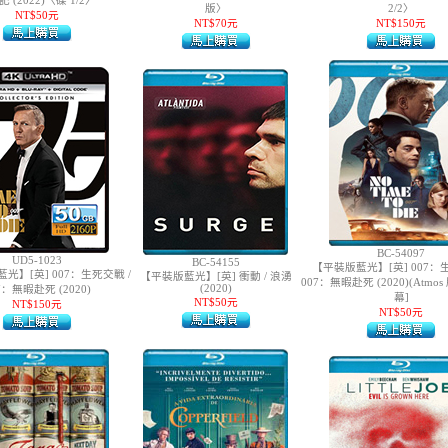
 (2022)〈碟 1/2〉
版〉
2/2〉
NT$50元
NT$70元
NT$150元
BC-54097
UD5-1023
BC-54155
【平裝版藍光】[英] 007：生
藍光】[英] 007：生死交戰 /
【平裝版藍光】[英] 衝動 / 浪湧
007：無暇赴死 (2020)(Atmos
(2020)
7：無暇赴死 (2020)
幕]
NT$50元
NT$150元
NT$50元