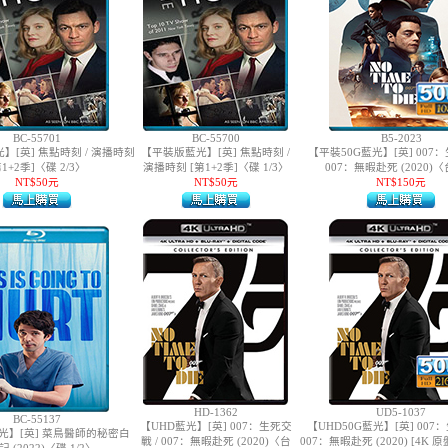
BC-55701
BC-55700
B5-2023
】[英] 焦點時刻 / 演播時刻
【平裝版藍光】[英] 焦點時刻 /
【平裝50G藍光】[英] 007：
第1+2季]〈碟 2/3〉
演播時刻 [第1+2季]〈碟 1/3〉
007：無暇赴死 (2020)
NT$50元
NT$50元
NT$150元
HD-1362
UD5-1037
BC-55137
【UHD藍光】[英] 007：生死交
【UHD50G藍光】[英] 007
光】[英] 菜鳥醫師的秘密白
戰 / 007：無暇赴死 (2020)〈台
007：無暇赴死 (2020) [4K