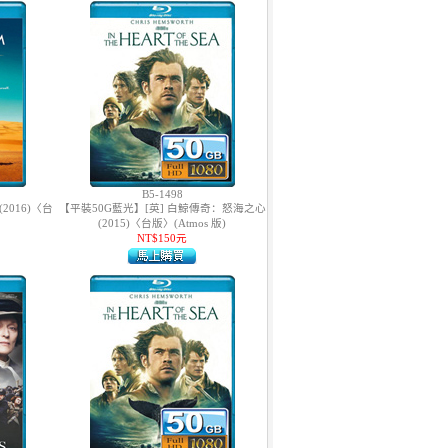
B5-1498
2016)〈台
【平裝50G藍光】[英] 白鯨傳奇：怒海之心
(2015)〈台版〉(Atmos 版)
NT$150元