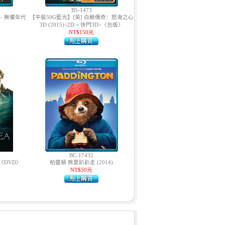
B5-1473
- 無懼年代
【平裝50G藍光】[英] 白鯨傳奇：怒海之心
3D (2015)<2D + 快門3D>〈台版〉
NT$150元
BC-17432
)〈DVD〉
柏靈頓 熊愛趴趴走 (2014)
NT$50元