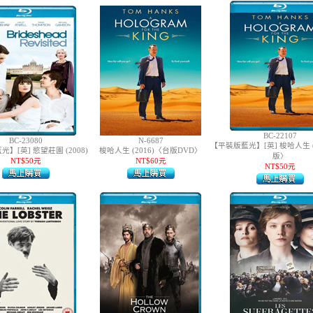
BC-22107
BC-23080
N-6687
【平裝版藍光】[英] 梭哈人生 (
】[英] 慾望莊園 (2008)
梭哈人生 (2016)〈台版DVD〉
版〉
NT$50元
NT$60元
NT$50元