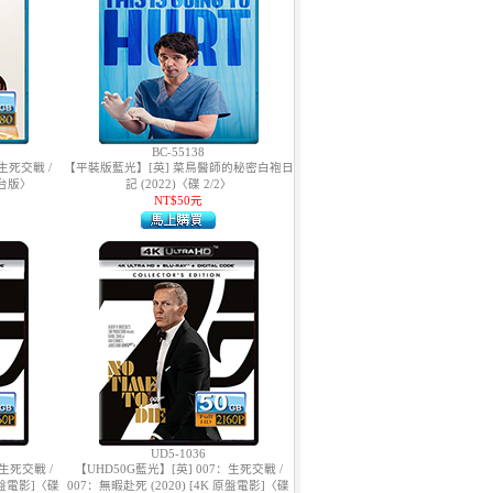
BC-55138
生死交戰 /
【平裝版藍光】[英] 菜鳥醫師的秘密白袍日
〈台版〉
記 (2022)〈碟 2/2〉
NT$50元
UD5-1036
：生死交戰 /
【UHD50G藍光】[英] 007：生死交戰 /
 原盤電影]〈碟
007：無暇赴死 (2020) [4K 原盤電影]〈碟