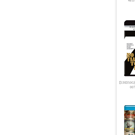
袍日記
7.
【平裝版藍光】[英] 小丑：雙重
瘋狂 (2024)[台版字幕]
8.
【平裝版藍光】[英] 獵人克萊文
(2023)〈台版〉
【UHD50G
00