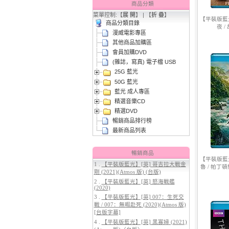
商品分類
菜單控制:【
展 開
】 | 【
折 疊
】
【平裝版藍
商品分類目錄
夜 /
漫威電影專區
其他商品加購區
會員加購DVD
(雜誌，寫真) 電子檔 USB
25G 藍光
3.
【平裝版藍光】[英] 曼達洛人與
50G 藍光
古古 (2026)[台版字幕]
藍光 成人專區
精選音樂CD
精選DVD
暢銷商品排行榜
最新商品列表
暢銷商品
【平裝版藍
1 .
【平裝版藍光】[英] 哥吉拉大戰金
魯 / 帕丁頓熊
剛 (2021)(Atmos 版) (台版)
4.
【平裝版藍光】[英] 穿著PRADA
2 .
【平裝版藍光】[英] 怒海戰艦
的惡魔 2 (2026)[台版字幕]
(2020)
3 .
【平裝版藍光】[英] 007：生死交
戰 / 007：無暇赴死 (2020)(Atmos 版)
[台版字幕]
4 .
【平裝版藍光】[英] 黑寡婦 (2021)