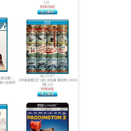
1/2〉
NT$150元
BC-37357
死交戰 /
【平裝版藍光】[英] 冰血暴 第四季 (2020)
 版) [台版字
〈碟 2/2〉
NT$50元