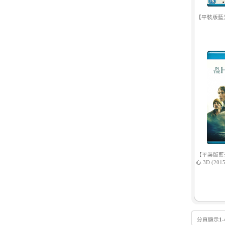
【平裝版藍光】
【平裝版藍
心 3D (20
分頁顯示
1
-