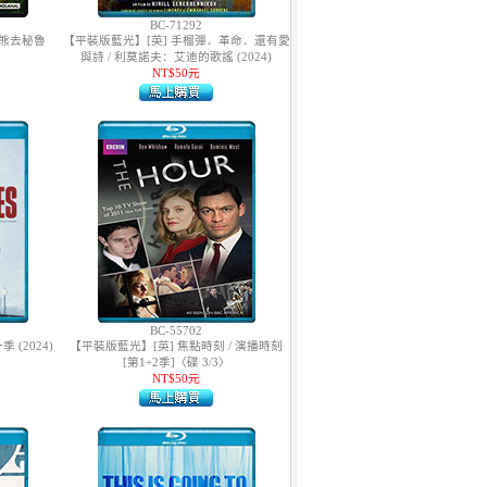
BC-71292
熊熊去秘魯
【平裝版藍光】[英] 手榴彈．革命．還有愛
與詩 / 利莫諾夫：艾迪的歌謠 (2024)
NT$50元
BC-55702
 (2024)
【平裝版藍光】[英] 焦點時刻 / 演播時刻
[第1+2季]〈碟 3/3〉
NT$50元