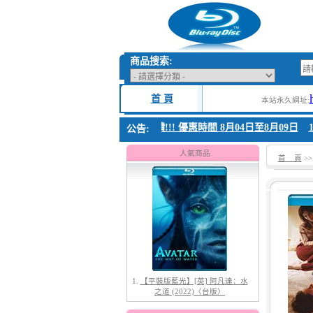
商品搜索:
首 頁
本站永久網址:
1. 父親節感恩回饋!!! 優惠時間 8月04日至8月09日
1.
公告:
1.
【平裝版藍光】[英] 阿凡達：水
之道 (2022)〈台版〉
人氣商品
首 頁
>
2.
【平裝版藍光】[英] 太空超人
(2026)[台版字幕]