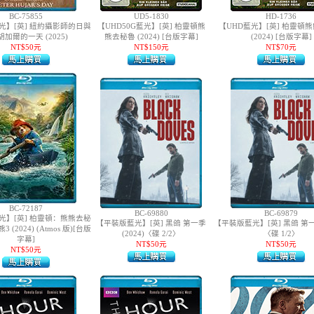
BC-75855
UD5-1830
HD-1736
光】[英] 紐約攝影師的日與
【UHD50G藍光】[英] 柏靈頓熊
【UHD藍光】[英] 柏靈頓
 胡加爾的一天 (2025)
熊去秘魯 (2024) [台版字幕]
(2024) [台版字幕]
NT$50元
NT$150元
NT$70元
BC-72187
BC-69880
BC-69879
光】[英] 柏靈頓：熊熊去秘
【平裝版藍光】[英] 黑鴿 第一季
【平裝版藍光】[英] 黑鴿 第一季
3 (2024) (Atmos 版)[台版
(2024)〈碟 2/2〉
〈碟 1/2〉
字幕]
NT$50元
NT$50元
NT$50元