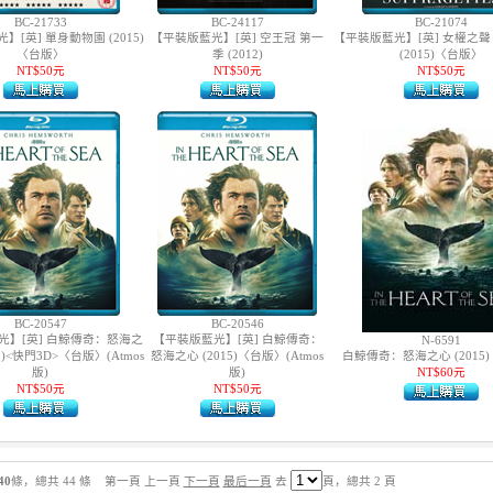
BC-21733
BC-24117
BC-21074
[英] 單身動物園 (2015)
【平裝版藍光】[英] 空王冠 第一
【平裝版藍光】[英] 女權之聲 
〈台版〉
季 (2012)
(2015)〈台版〉
NT$50元
NT$50元
NT$50元
BC-20547
BC-20546
光】[英] 白鯨傳奇：怒海之
【平裝版藍光】[英] 白鯨傳奇：
N-6591
15)<快門3D>〈台版〉(Atmos
怒海之心 (2015)〈台版〉(Atmos
白鯨傳奇：怒海之心 (2015
版)
版)
NT$60元
NT$50元
NT$50元
40
條，總共 44 條 第一頁 上一頁
下一頁
最后一頁
去
頁，總共 2 頁