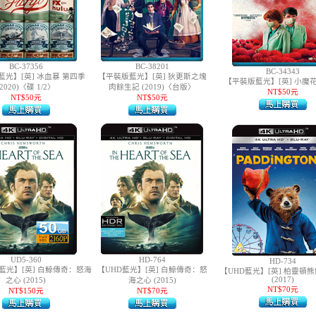
BC-37356
BC-38201
BC-34343
光】[英] 冰血暴 第四季
【平裝版藍光】[英] 狄更斯之塊
【平裝版藍光】[英] 小魔花 (
(2020)〈碟 1/2〉
肉餘生記 (2019)〈台版〉
NT$50元
NT$50元
NT$50元
UD5-360
HD-764
HD-734
G藍光】[英] 白鯨傳奇：怒海
【UHD藍光】[英] 白鯨傳奇：怒
【UHD藍光】[英] 柏靈頓
(2017)
之心 (2015)
海之心 (2015)
NT$70元
NT$150元
NT$70元