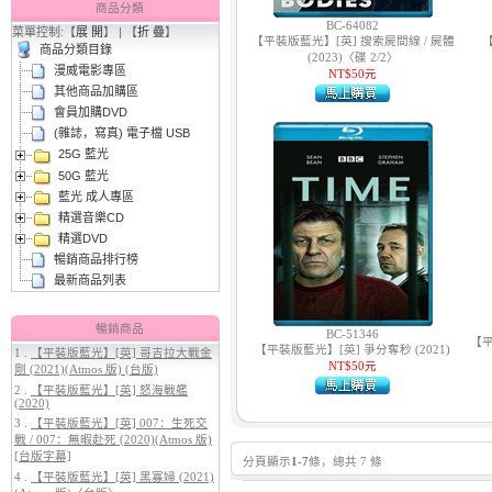
商品分類
BC-64082
菜單控制:【
展 開
】 | 【
折 疊
】
【平裝版藍光】[英] 搜索屍間線 / 屍體
【
商品分類目錄
(2023)〈碟 2/2〉
漫威電影專區
NT$50元
其他商品加購區
會員加購DVD
(雜誌，寫真) 電子檔 USB
25G 藍光
3.
【平裝版藍光】[英] 曼達洛人與
50G 藍光
古古 (2026)[台版字幕]
藍光 成人專區
精選音樂CD
精選DVD
暢銷商品排行榜
最新商品列表
暢銷商品
BC-51346
【平
【平裝版藍光】[英] 爭分奪秒 (2021)
1 .
【平裝版藍光】[英] 哥吉拉大戰金
NT$50元
剛 (2021)(Atmos 版) (台版)
4.
【平裝版藍光】[英] 穿著PRADA
2 .
【平裝版藍光】[英] 怒海戰艦
的惡魔 2 (2026)[台版字幕]
(2020)
3 .
【平裝版藍光】[英] 007：生死交
戰 / 007：無暇赴死 (2020)(Atmos 版)
[台版字幕]
分頁顯示
1
-
7
條，總共 7 條
4 .
【平裝版藍光】[英] 黑寡婦 (2021)