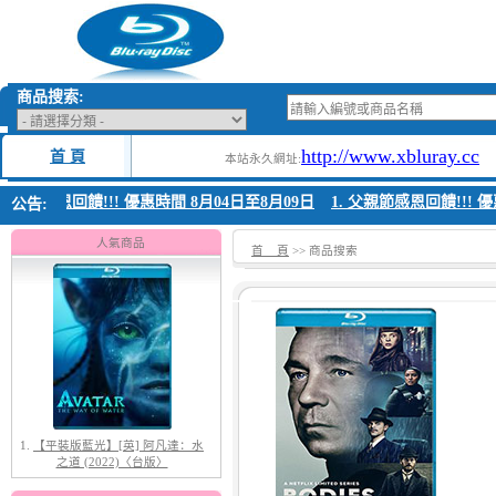
商品搜索:
http://www.xbluray.cc
首 頁
本站永久網址:
 父親節感恩回饋!!! 優惠時間 8月04日至8月09日
1. 父親節感恩回饋!!! 優
公告:
1.
【平裝版藍光】[英] 阿凡達：水
之道 (2022)〈台版〉
人氣商品
首 頁
>> 商品搜索
2.
【平裝版藍光】[英] 太空超人
(2026)[台版字幕]