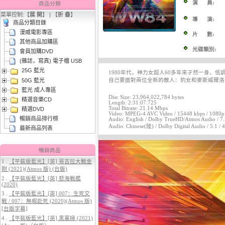
演 員:
商品分類
菜單控制:【
展 開
】 | 【
折 疊
】
導 演:
商品分類目錄
漫威電影專區
片 數:
其他商品加購區
光碟類別:
會員加購DVD
(雜誌，寫真) 電子檔 USB
25G 藍光
3.
【平裝版藍光】[英] 曼達洛人與
1980年代，神力女超人60多年來孑然一身
50G 藍光
古古 (2026)[台版字幕]
自己要面對兩位全新的敵人：豹女和麥斯威爾洛
藍光 成人專區
Disc Size: 23,964,022,784 bytes
精選音樂CD
Length: 2:31:07.725
Total Bitrate: 21.14 Mbps
精選DVD
Video: MPEG-4 AVC Video / 15448 kbps / 1080p / 
暢銷商品排行榜
Audio: English / Dolby TrueHD/Atmos Audio / 7.1
Audio: Chinese(陸) / Dolby Digital Audio / 5.1 / 
最新商品列表
暢銷商品
1 .
【平裝版藍光】[英] 哥吉拉大戰金
剛 (2021)(Atmos 版) (台版)
4.
【平裝版藍光】[英] 穿著PRADA
2 .
【平裝版藍光】[英] 怒海戰艦
的惡魔 2 (2026)[台版字幕]
(2020)
3 .
【平裝版藍光】[英] 007：生死交
戰 / 007：無暇赴死 (2020)(Atmos 版)
[台版字幕]
4 .
【平裝版藍光】[英] 黑寡婦 (2021)