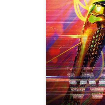
7.
【平裝版藍光】[英] 小丑：雙重
瘋狂 (2024)[台版字幕]
8.
【平裝版藍光】[英] 獵人克萊文
(2023)〈台版〉