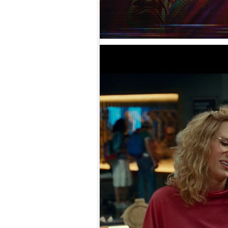
9.
【平裝版藍光】[英] 神偷奶爸 4
(2024)[台版字幕]
10.
【平裝版藍光】[英] 噤界：入侵
日 (2024) 〈台版〉(Atmos 版)〈台
版〉
1.
【平裝版藍光】[英] 阿凡達：水
之道 (2022)〈台版〉