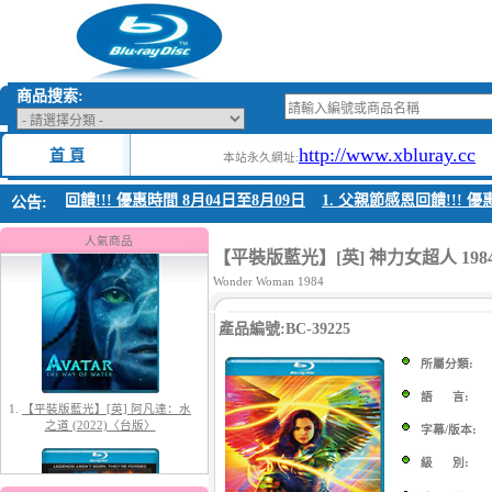
商品搜索:
http://www.xbluray.cc
首 頁
本站永久網址:
父親節感恩回饋!!! 優惠時間 8月04日至8月09日
1. 父親節感恩回饋!!! 優惠
公告:
1.
【平裝版藍光】[英] 阿凡達：水
之道 (2022)〈台版〉
人氣商品
【平裝版藍光】[英] 神力女超人 1984 (2
Wonder Woman 1984
產品編號:BC-39225
所屬分類:
語 言:
字幕/版本:
2.
【平裝版藍光】[英] 太空超人
(2026)[台版字幕]
級 別: